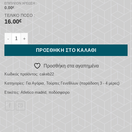
ΕΠΙΠΛΈΟΝ ΧΡΈΩΣΗ :
0.00
€
ΤΕΛΙΚΌ ΠΟΣΌ :
16.00
€
Atletico Madrid F.C. ποσότητα
ΠΡΟΣΘΉΚΗ ΣΤΟ ΚΑΛΆΘΙ
Προσθήκη στα αγαπημένα
Κωδικός προϊόντος:
cakeb22
Κατηγορίες:
Για Αγόρια
,
Τούρτες Γενεθλίων (παράδοση 3 - 4 μέρες)
Ετικέτες:
Atletico madrid
,
ποδόσφαιρο