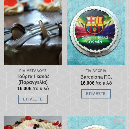
Προσθήκη
Προσθήκη
στα
στα
αγαπημένα
αγαπημένα
ΓΙΑ ΜΕΓΆΛΟΥΣ
ΓΙΑ ΑΓΌΡΙΑ
Τούρτα Γκανάζ
Barcelona F.C.
(Παραγγελία)
16.00
€
/το κιλό
16.00
€
/το κιλό
ΕΠΙΛΈΞΤΕ
ΕΠΙΛΈΞΤΕ