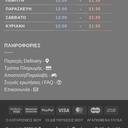
ΠΈΜΠΤΗ
12:00
-
21:30
ΠΑΡΑΣΚΕΥΉ
12:00
-
21:30
ΣΆΒΒΑΤΟ
12:00
-
21:30
ΚΥΡΙΑΚΉ
12:00
-
21:30
ΠΛΗΡΟΦΟΡΊΕΣ
Περιοχές Dellivery
-
Τρόποι Πληρωμής
-
Αποστολή/Παραλαβή
-
Συχνές ερωτήσεις / FAQ
-
Επικοινωνία
-
PayPal
Visa
MasterCard
Maestro
Cash
On
Ο ΛΟΓΑΡΙΣΜΌΣ ΜΟΥ
ΟΙ ΔΙΕΥΘΎΝΣΕΙΣ ΜΟΥ
ΑΓΑΠΗΜΈΝΑ ΓΛΥΚΆ
Delive