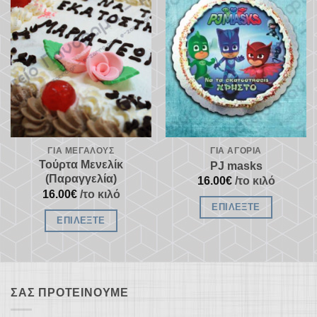
Προσθήκη
Προσθήκη
στα
στα
αγαπημένα
αγαπημένα
ΓΙΑ ΜΕΓΆΛΟΥΣ
ΓΙΑ ΑΓΌΡΙΑ
Τούρτα Μενελίκ
PJ masks
(Παραγγελία)
16.00
€
/το κιλό
16.00
€
/το κιλό
ΕΠΙΛΈΞΤΕ
ΕΠΙΛΈΞΤΕ
ΣΑΣ ΠΡΟΤΕΊΝΟΥΜΕ