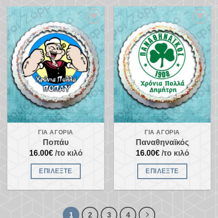
Προσθήκη
Προσθήκη
στα
στα
αγαπημένα
αγαπημένα
ΓΙΑ ΑΓΌΡΙΑ
ΓΙΑ ΑΓΌΡΙΑ
Ποπάυ
Παναθηναϊκός
16.00
€
/το κιλό
16.00
€
/το κιλό
ΕΠΙΛΈΞΤΕ
ΕΠΙΛΈΞΤΕ
1
2
3
4