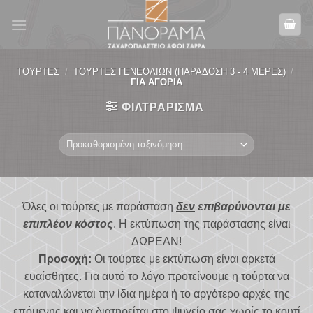
Skip
to
content
ΤΟΎΡΤΕΣ
/
ΤΟΎΡΤΕΣ ΓΕΝΕΘΛΊΩΝ (ΠΑΡΆΔΟΣΗ 3 - 4 ΜΈΡΕΣ)
/
ΓΙΑ ΑΓΌΡΙΑ
ΦΙΛΤΡΆΡΙΣΜΑ
Όλες οι τούρτες με παράσταση
δεν
επιβαρύνονται με
επιπλέον κόστος
. Η εκτύπωση της παράστασης είναι
ΔΩΡΕΑΝ!
Προσοχή:
Οι τούρτες με εκτύπωση είναι αρκετά
ευαίσθητες. Για αυτό το λόγο προτείνουμε η τούρτα να
καταναλώνεται την ίδια ημέρα ή το αργότερο αρχές της
επόμενης και να διατηρείται στο ψυγείο σας χωρίς το κουτί