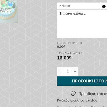
ΕΠΙΠΛΈΟΝ ΧΡΈΩΣΗ :
0.00
€
ΤΕΛΙΚΌ ΠΟΣΌ :
16.00
€
Τούρτα Λίμνη με Πάπιες ποσό
ΠΡΟΣΘΉΚΗ ΣΤΟ 
Προσθήκη στα α
Κωδικός προϊόντος:
cakeb05