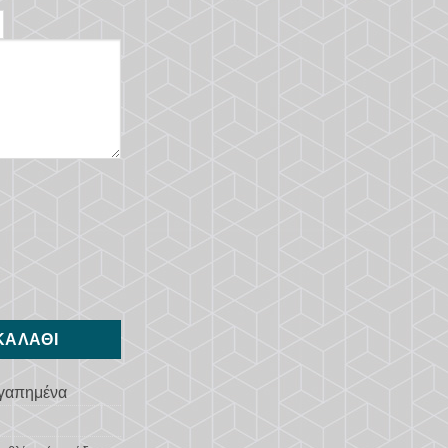
τητα
ΚΑΛΆΘΙ
γαπημένα