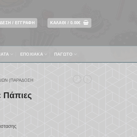
ΔΕΣΗ / ΕΓΓΡΑΦΉ
ΚΑΛΆΘΙ /
0.00
€
ΜΑΤΑ
ΕΠΟΧΙΑΚΆ
ΠΑΓΩΤΟ
ΊΩΝ (ΠΑΡΆΔΟΣΗ
ε Πάπιες
άστασης