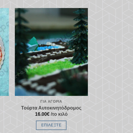
κη
Προσθήκη
στα
ένα
αγαπημένα
ΓΙΑ ΑΓΌΡΙΑ
Τούρτα Αυτοκινητόδρομος
16.00
€
/το κιλό
ΕΠΙΛΈΞΤΕ