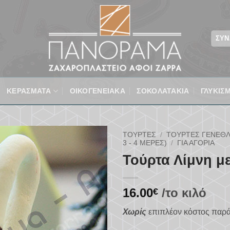
ΣΎΝ
ΚΕΡΑΣΜΑΤΑ
ΟΙΚΟΓΕΝΕΙΑΚΆ
ΣΟΚΟΛΑΤΑΚΙΑ
ΓΛΥΚΙΣ
ΤΟΎΡΤΕΣ
/
ΤΟΎΡΤΕΣ ΓΕΝΕΘΛ
3 - 4 ΜΈΡΕΣ)
/
ΓΙΑ ΑΓΌΡΙΑ
Τούρτα Λίμνη μ
Προσθήκη
στα
αγαπημένα
16.00
/το κιλό
€
Χωρίς
επιπλέον κόστος παρ