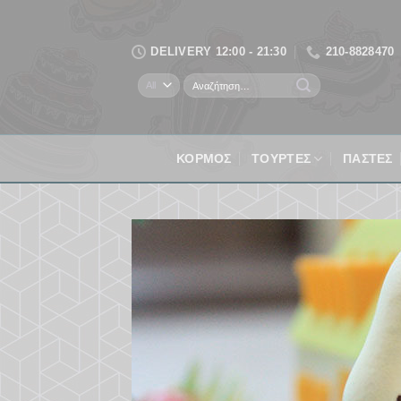
Skip
to
DELIVERY 12:00 - 21:30
210-8828470
content
Αναζήτηση
για:
ΚΟΡΜΌΣ
ΤΟΥΡΤΕΣ
ΠΑΣΤΕΣ