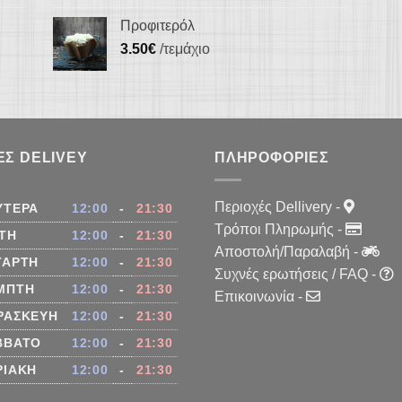
Προφιτερόλ
3.50
€
/τεμάχιο
ΕΣ DELIVEY
ΠΛΗΡΟΦΟΡΊΕΣ
Περιοχές Dellivery
-
ΥΤΈΡΑ
12:00
-
21:30
Τρόποι Πληρωμής
-
ΊΤΗ
12:00
-
21:30
Αποστολή/Παραλαβή
-
ΤΆΡΤΗ
12:00
-
21:30
Συχνές ερωτήσεις / FAQ
-
ΜΠΤΗ
12:00
-
21:30
Επικοινωνία
-
ΡΑΣΚΕΥΉ
12:00
-
21:30
ΒΒΑΤΟ
12:00
-
21:30
ΡΙΑΚΉ
12:00
-
21:30