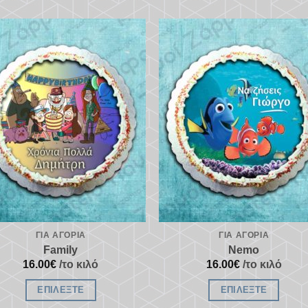
Προσθήκη
Προσθή
στα
στα
αγαπημένα
αγαπημ
ΓΙΑ ΑΓΌΡΙΑ
ΓΙΑ ΑΓΌΡΙΑ
Family
Nemo
16.00
€
/το κιλό
16.00
€
/το κιλό
ΕΠΙΛΈΞΤΕ
ΕΠΙΛΈΞΤΕ