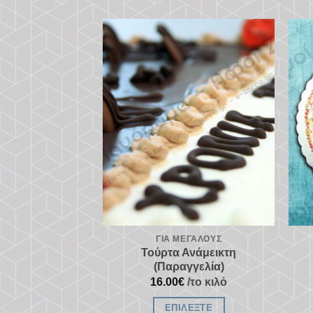
Προσθήκη
στα
αγαπημένα
ΓΙΑ ΜΕΓΆΛΟΥΣ
Τούρτα Ανάμεικτη
(Παραγγελία)
16.00
€
/το κιλό
ΕΠΙΛΈΞΤΕ