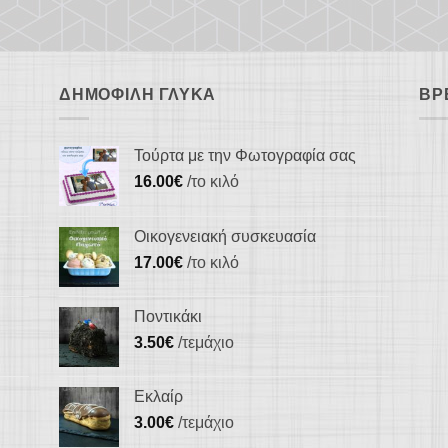
ΔΗΜΟΦΙΛΉ ΓΛΥΚΆ
ΒΡ
Τούρτα με την Φωτογραφία σας
16.00
€
/το κιλό
Οικογενειακή συσκευασία
17.00
€
/το κιλό
Ποντικάκι
3.50
€
/τεμάχιο
Εκλαίρ
3.00
€
/τεμάχιο