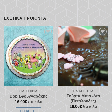
ΣΧΕΤΙΚΆ ΠΡΟΪΌΝΤΑ
Προσθήκη
Προσθήκη
στα
στα
αγαπημένα
αγαπημένα
ΓΙΑ ΑΓΌΡΙΑ
ΓΙΑ ΚΟΡΊΤΣΙΑ
Τούρτα Μπισκότο
Bob Σφουγγαράκης
(Πεταλούδες)
16.00
€
/το κιλό
16.00
€
/το κιλό
ΕΠΙΛΈΞΤΕ