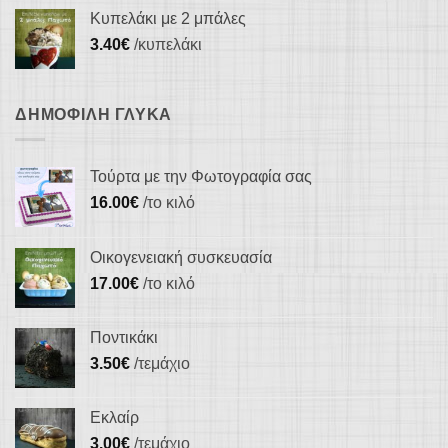
Κυπελάκι με 2 μπάλες
3.40
€
/κυπελάκι
ΔΗΜΟΦΙΛΉ ΓΛΥΚΆ
Τούρτα με την Φωτογραφία σας
16.00
€
/το κιλό
Οικογενειακή συσκευασία
17.00
€
/το κιλό
Ποντικάκι
3.50
€
/τεμάχιο
Εκλαίρ
3.00
€
/τεμάχιο