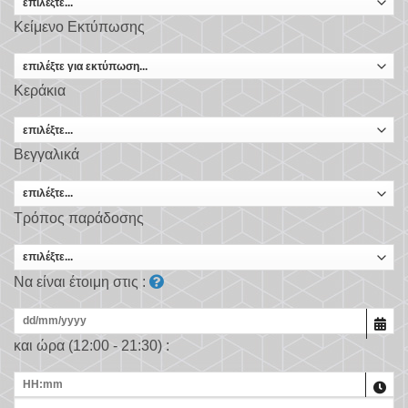
Κείμενο Εκτύπωσης
Κεράκια
Βεγγαλικά
Τρόπος παράδοσης
Να είναι έτοιμη στις :
και ώρα (12:00 - 21:30) :