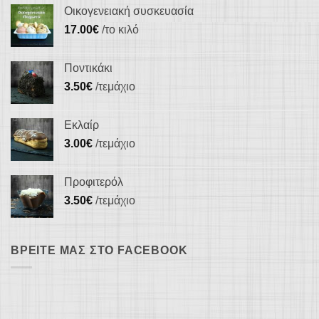
Οικογενειακή συσκευασία
17.00
€
/το κιλό
Ποντικάκι
3.50
€
/τεμάχιο
Εκλαίρ
3.00
€
/τεμάχιο
Προφιτερόλ
3.50
€
/τεμάχιο
ΒΡΕΊΤΕ ΜΑΣ ΣΤΟ FACEBOOK