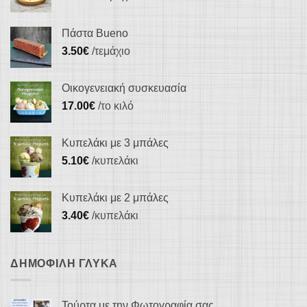
στη
σελίδα
Πάστα Bueno
του
3.50
€
/τεμάχιο
προϊόντος
Οικογενειακή συσκευασία
17.00
€
/το κιλό
Κυπελάκι με 3 μπάλες
5.10
€
/κυπελάκι
Κυπελάκι με 2 μπάλες
3.40
€
/κυπελάκι
ΔΗΜΟΦΙΛΉ ΓΛΥΚΆ
Τούρτα με την Φωτογραφία σας