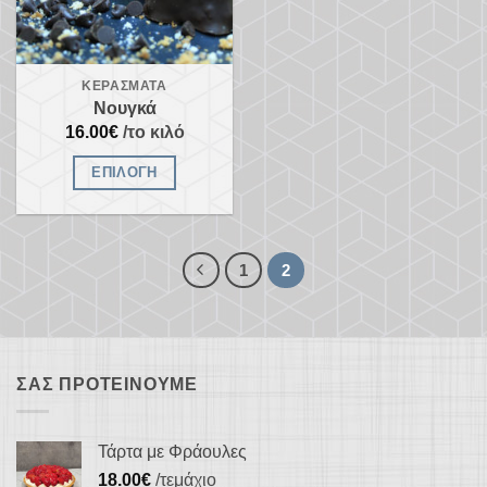
ΚΕΡΆΣΜΑΤΑ
Νουγκά
16.00
€
/το κιλό
ΕΠΙΛΟΓΉ
Αυτό
το
προϊόν
1
2
έχει
πολλαπλές
παραλλαγές.
Οι
ΣΑΣ ΠΡΟΤΕΊΝΟΥΜΕ
επιλογές
μπορούν
να
Τάρτα με Φράουλες
επιλεγούν
18.00
€
/τεμάχιο