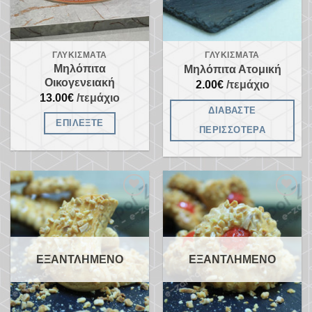
ΓΛΥΚΊΣΜΑΤΑ
ΓΛΥΚΊΣΜΑΤΑ
Μηλόπιτα
Μηλόπιτα Ατομική
Οικογενειακή
2.00
€
/τεμάχιο
13.00
€
/τεμάχιο
ΔΙΑΒΆΣΤΕ
ΕΠΙΛΈΞΤΕ
ΠΕΡΙΣΣΌΤΕΡΑ
Προσθήκη
Προσθήκη
στα
στα
αγαπημένα
αγαπημένα
ΕΞΑΝΤΛΗΜΈΝΟ
ΕΞΑΝΤΛΗΜΈΝΟ