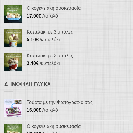
σελίδα
σελίδα
του
του
Οικογενειακή συσκευασία
προϊόντος
προϊόντος
17.00
€
/το κιλό
Κυπελάκι με 3 μπάλες
5.10
€
/κυπελάκι
Κυπελάκι με 2 μπάλες
3.40
€
/κυπελάκι
ΔΗΜΟΦΙΛΉ ΓΛΥΚΆ
Τούρτα με την Φωτογραφία σας
16.00
€
/το κιλό
Οικογενειακή συσκευασία