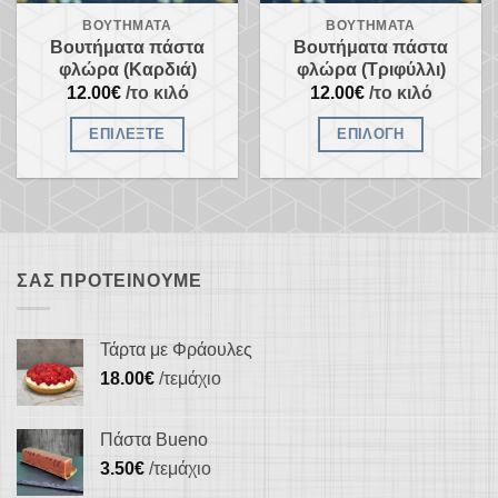
στη
στη
ΒΟΥΤΉΜΑΤΑ
ΒΟΥΤΉΜΑΤΑ
σελίδα
σελίδα
Βουτήματα πάστα
Βουτήματα πάστα
του
του
φλώρα (Καρδιά)
φλώρα (Τριφύλλι)
προϊόντος
προϊόντος
12.00
€
/το κιλό
12.00
€
/το κιλό
ΕΠΙΛΈΞΤΕ
ΕΠΙΛΟΓΉ
Αυτό
Αυτό
το
το
προϊόν
προϊόν
έχει
έχει
πολλαπλές
πολλαπλές
ΣΑΣ ΠΡΟΤΕΊΝΟΥΜΕ
παραλλαγές.
παραλλαγές.
Οι
Οι
Τάρτα με Φράουλες
επιλογές
επιλογές
18.00
€
/τεμάχιο
μπορούν
μπορούν
να
να
Πάστα Bueno
επιλεγούν
επιλεγούν
3.50
€
/τεμάχιο
στη
στη