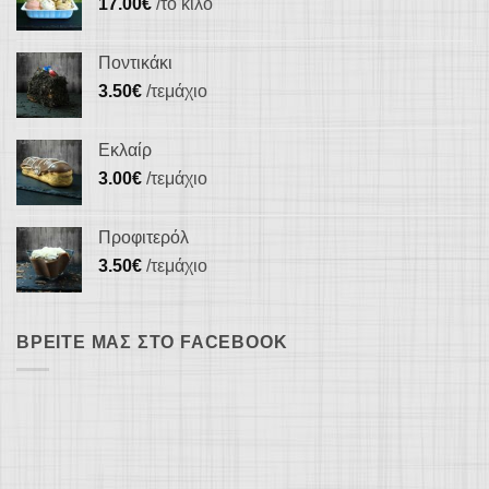
17.00
€
/το κιλό
Ποντικάκι
3.50
€
/τεμάχιο
Εκλαίρ
3.00
€
/τεμάχιο
Προφιτερόλ
3.50
€
/τεμάχιο
ΒΡΕΊΤΕ ΜΑΣ ΣΤΟ FACEBOOK