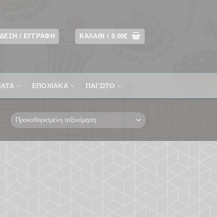
ΔΕΣΗ / ΕΓΓΡΑΦΉ
ΚΑΛΆΘΙ /
0.00
€
ΜΑΤΑ
ΕΠΟΧΙΑΚΆ
ΠΑΓΩΤΟ