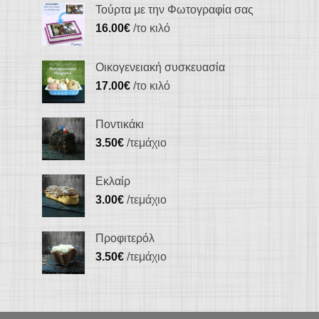
Τούρτα με την Φωτογραφία σας
16.00
€
/το κιλό
Οικογενειακή συσκευασία
17.00
€
/το κιλό
Ποντικάκι
3.50
€
/τεμάχιο
Εκλαίρ
3.00
€
/τεμάχιο
Προφιτερόλ
3.50
€
/τεμάχιο