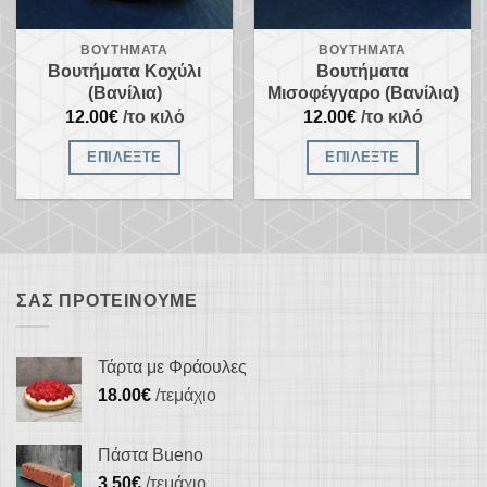
επιλεγούν
επιλεγούν
στη
στη
ΒΟΥΤΉΜΑΤΑ
ΒΟΥΤΉΜΑΤΑ
σελίδα
σελίδα
Βουτήματα Κοχύλι
Βουτήματα
του
του
(Βανίλια)
Μισοφέγγαρο (Βανίλια)
προϊόντος
προϊόντος
12.00
€
/το κιλό
12.00
€
/το κιλό
ΕΠΙΛΈΞΤΕ
ΕΠΙΛΈΞΤΕ
Αυτό
Αυτό
το
το
προϊόν
προϊόν
έχει
έχει
πολλαπλές
πολλαπλές
ΣΑΣ ΠΡΟΤΕΊΝΟΥΜΕ
παραλλαγές.
παραλλαγές.
Οι
Οι
Τάρτα με Φράουλες
επιλογές
επιλογές
18.00
€
/τεμάχιο
μπορούν
μπορούν
να
να
Πάστα Bueno
επιλεγούν
επιλεγούν
3.50
€
/τεμάχιο
στη
στη