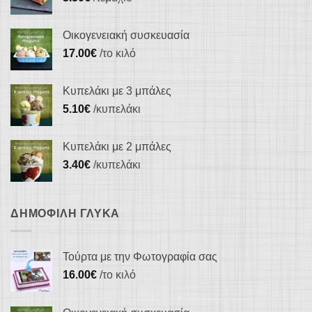
σελίδα
σελίδα
του
του
Οικογενειακή συσκευασία
προϊόντος
προϊόντος
17.00
€
/το κιλό
Κυπελάκι με 3 μπάλες
5.10
€
/κυπελάκι
Κυπελάκι με 2 μπάλες
3.40
€
/κυπελάκι
ΔΗΜΟΦΙΛΉ ΓΛΥΚΆ
Τούρτα με την Φωτογραφία σας
16.00
€
/το κιλό