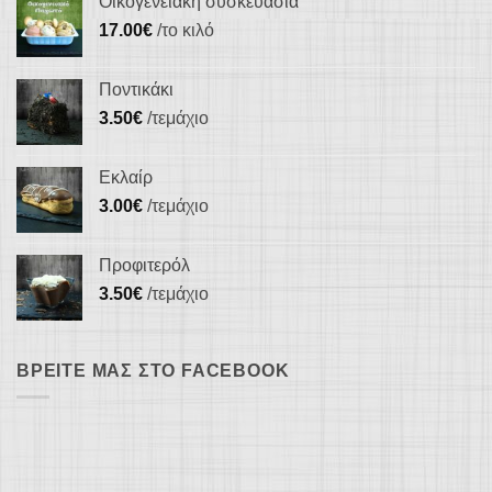
Οικογενειακή συσκευασία
17.00
€
/το κιλό
Ποντικάκι
3.50
€
/τεμάχιο
Εκλαίρ
3.00
€
/τεμάχιο
Προφιτερόλ
3.50
€
/τεμάχιο
ΒΡΕΊΤΕ ΜΑΣ ΣΤΟ FACEBOOK