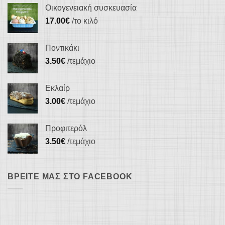
Οικογενειακή συσκευασία
17.00
€
/το κιλό
Ποντικάκι
3.50
€
/τεμάχιο
Εκλαίρ
3.00
€
/τεμάχιο
Προφιτερόλ
3.50
€
/τεμάχιο
ΒΡΕΊΤΕ ΜΑΣ ΣΤΟ FACEBOOK