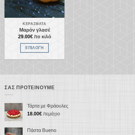
ΚΕΡΆΣΜΑΤΑ
Μαρόν γλασέ
29.00
€
/το κιλό
ΕΠΙΛΟΓΉ
Αυτό
το
προϊόν
έχει
πολλαπλές
ΣΑΣ ΠΡΟΤΕΊΝΟΥΜΕ
παραλλαγές.
Οι
Τάρτα με Φράουλες
επιλογές
18.00
€
/τεμάχιο
μπορούν
να
Πάστα Bueno
επιλεγούν