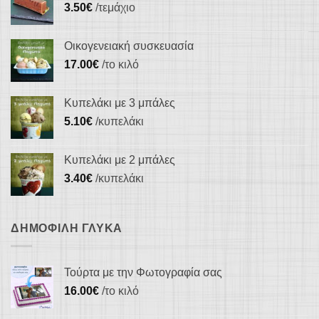
3.50
€
/τεμάχιο
στη
σελίδα
του
Οικογενειακή συσκευασία
προϊόντος
17.00
€
/το κιλό
Κυπελάκι με 3 μπάλες
5.10
€
/κυπελάκι
Κυπελάκι με 2 μπάλες
3.40
€
/κυπελάκι
ΔΗΜΟΦΙΛΉ ΓΛΥΚΆ
Τούρτα με την Φωτογραφία σας
16.00
€
/το κιλό