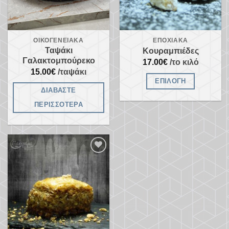
ΟΙΚΟΓΕΝΕΙΑΚΆ
ΕΠΟΧΙΑΚΆ
Ταψάκι
Κουραμπιέδες
Γαλακτομπούρεκο
17.00
€
/το κιλό
15.00
€
/ταψάκι
ΕΠΙΛΟΓΉ
ΔΙΑΒΆΣΤΕ
Αυτό
ΠΕΡΙΣΣΌΤΕΡΑ
το
προϊόν
έχει
πολλαπλές
παραλλαγές.
Προσθήκη
στα
Οι
αγαπημένα
επιλογές
μπορούν
να
επιλεγούν