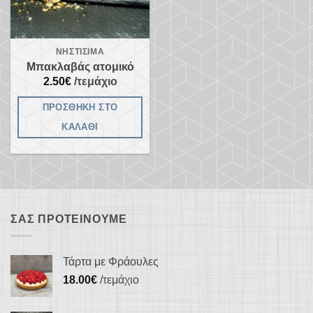
στη
σελίδα
του
ΝΗΣΤΊΣΙΜΑ
προϊόντος
Μπακλαβάς ατομικό
2.50
€
/τεμάχιο
ΠΡΟΣΘΉΚΗ ΣΤΟ
ΚΑΛΆΘΙ
ΣΑΣ ΠΡΟΤΕΊΝΟΥΜΕ
Τάρτα με Φράουλες
18.00
€
/τεμάχιο