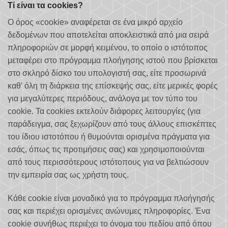
Τί είναι τα cookies?
Ο όρος «cookie» αναφέρεται σε ένα μικρό αρχείο
δεδομένων που αποτελείται αποκλειστικά από μια σειρά
πληροφοριών σε μορφή κειμένου, το οποίο ο ιστότοπος
μεταφέρει στο πρόγραμμα πλοήγησης ιστού που βρίσκεται
στο σκληρό δίσκο του υπολογιστή σας, είτε προσωρινά
καθ’ όλη τη διάρκεια της επίσκεψής σας, είτε μερικές φορές
για μεγαλύτερες περιόδους, ανάλογα με τον τύπο του
cookie. Τα cookies εκτελούν διάφορες λειτουργίες (για
παράδειγμα, σας ξεχωρίζουν από τους άλλους επισκέπτες
του ίδιου ιστοτόπου ή θυμούνται ορισμένα πράγματα για
εσάς, όπως τις προτιμήσεις σας) και χρησιμοποιούνται
από τους περισσότερους ιστότοπους για να βελτιώσουν
την εμπειρία σας ως χρήστη τους.
Κάθε cookie είναι μοναδικό για το πρόγραμμα πλοήγησής
σας και περιέχει ορισμένες ανώνυμες πληροφορίες. Ένα
cookie συνήθως περιέχει το όνομα του πεδίου από όπου