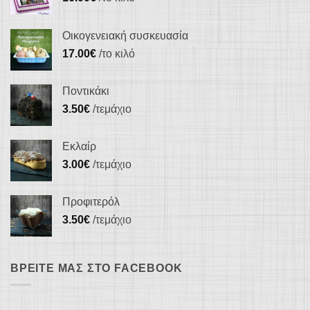
Οικογενειακή συσκευασία
17.00
€
/το κιλό
Ποντικάκι
3.50
€
/τεμάχιο
Εκλαίρ
3.00
€
/τεμάχιο
Προφιτερόλ
3.50
€
/τεμάχιο
ΒΡΕΊΤΕ ΜΑΣ ΣΤΟ FACEBOOK