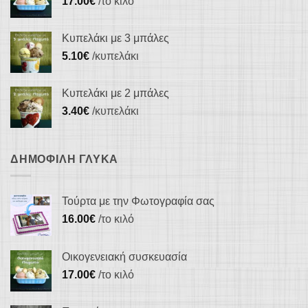
17.00
€
/το κιλό
Κυπελάκι με 3 μπάλες
5.10
€
/κυπελάκι
Κυπελάκι με 2 μπάλες
3.40
€
/κυπελάκι
ΔΗΜΟΦΙΛΉ ΓΛΥΚΆ
Τούρτα με την Φωτογραφία σας
16.00
€
/το κιλό
Οικογενειακή συσκευασία
17.00
€
/το κιλό