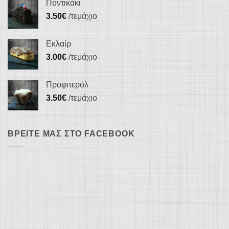
Ποντικάκι
3.50
€
/τεμάχιο
Εκλαίρ
3.00
€
/τεμάχιο
Προφιτερόλ
3.50
€
/τεμάχιο
ΒΡΕΊΤΕ ΜΑΣ ΣΤΟ FACEBOOK