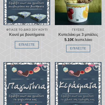
ΦΤΙΆΞΕ ΤΟ ΔΙΚΌ ΣΟΥ ΚΟΥΤΊ
ΓΕΎΣΕΙΣ
Κουτί με βουτήματα
Κυπελάκι με 3 μπάλες
5.10
€
/κυπελάκι
ΕΠΙΛΈΞΤΕ
ΕΠΙΛΈΞΤΕ
Προσθήκη
Προσθήκη
στα
στα
αγαπημένα
αγαπημένα