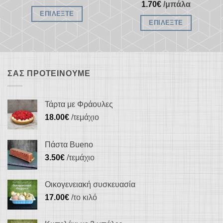
προϊόντος
1.70
€
/μπάλα
ΕΠΙΛΈΞΤΕ
ΕΠΙΛΈΞΤΕ
ΣΑΣ ΠΡΟΤΕΊΝΟΥΜΕ
Τάρτα με Φράουλες
18.00
€
/τεμάχιο
Πάστα Bueno
3.50
€
/τεμάχιο
Οικογενειακή συσκευασία
17.00
€
/το κιλό