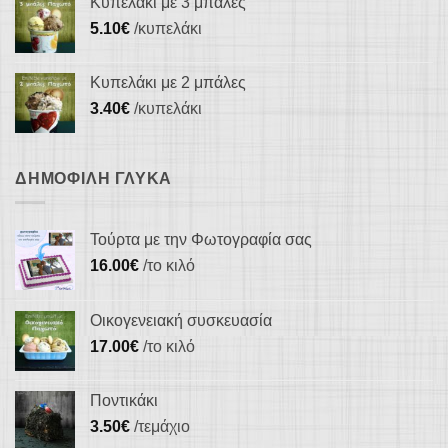
Κυπελάκι με 3 μπάλες
5.10
€
/κυπελάκι
Κυπελάκι με 2 μπάλες
3.40
€
/κυπελάκι
ΔΗΜΟΦΙΛΉ ΓΛΥΚΆ
Τούρτα με την Φωτογραφία σας
16.00
€
/το κιλό
Οικογενειακή συσκευασία
17.00
€
/το κιλό
Ποντικάκι
3.50
€
/τεμάχιο