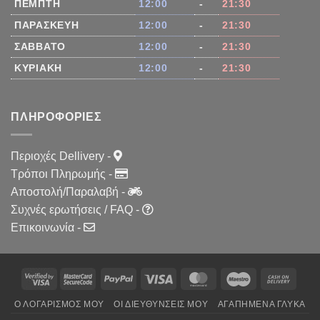
ΠΈΜΠΤΗ
12:00
-
21:30
ΠΑΡΑΣΚΕΥΉ
12:00
-
21:30
ΣΆΒΒΑΤΟ
12:00
-
21:30
ΚΥΡΙΑΚΉ
12:00
-
21:30
ΠΛΗΡΟΦΟΡΊΕΣ
Περιοχές Dellivery
-
Τρόποι Πληρωμής
-
Αποστολή/Παραλαβή
-
Συχνές ερωτήσεις / FAQ
-
Επικοινωνία
-
PayPal
Visa
MasterCard
Maestro
Cash
On
Ο ΛΟΓΑΡΙΣΜΌΣ ΜΟΥ
ΟΙ ΔΙΕΥΘΎΝΣΕΙΣ ΜΟΥ
ΑΓΑΠΗΜΈΝΑ ΓΛΥΚΆ
Delive