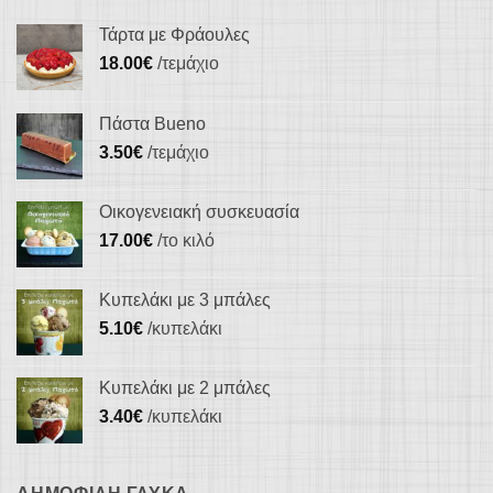
παραλλαγές.
παραλλαγές.
Οι
Τάρτα με Φράουλες
Οι
επιλογές
18.00
€
/τεμάχιο
επιλογές
μπορούν
μπορούν
να
Πάστα Bueno
να
επιλεγούν
3.50
€
/τεμάχιο
επιλεγούν
στη
στη
σελίδα
Οικογενειακή συσκευασία
σελίδα
του
17.00
€
/το κιλό
του
προϊόντος
προϊόντος
Κυπελάκι με 3 μπάλες
5.10
€
/κυπελάκι
Κυπελάκι με 2 μπάλες
3.40
€
/κυπελάκι