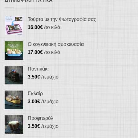
ΔΗΜΟΦΙΛΉ ΓΛΥΚΆ
Τούρτα με την Φωτογραφία σας
16.00
€
/το κιλό
Οικογενειακή συσκευασία
17.00
€
/το κιλό
Ποντικάκι
3.50
€
/τεμάχιο
Εκλαίρ
3.00
€
/τεμάχιο
Προφιτερόλ
3.50
€
/τεμάχιο