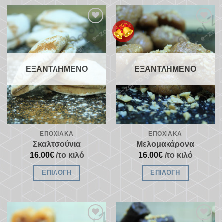
Προσθήκη
Προσθήκη
στα
στα
αγαπημένα
αγαπημένα
ΕΞΑΝΤΛΗΜΈΝΟ
ΕΞΑΝΤΛΗΜΈΝΟ
ΕΠΟΧΙΑΚΆ
ΕΠΟΧΙΑΚΆ
Σκαλτσούνια
Μελομακάρονα
16.00
€
/το κιλό
16.00
€
/το κιλό
ΕΠΙΛΟΓΉ
ΕΠΙΛΟΓΉ
Αυτό
Αυτό
το
το
προϊόν
προϊόν