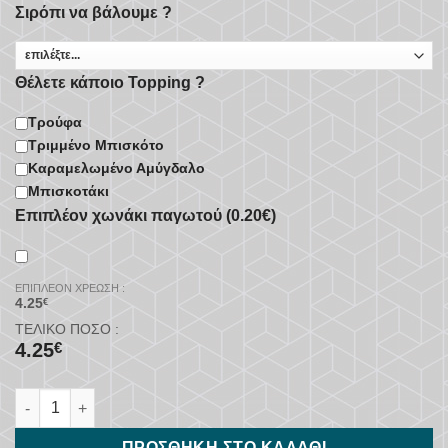
Σιρόπι να βάλουμε ?
Θέλετε κάποιο Topping ?
Τρούφα
Τριμμένο Μπισκότο
Καραμελωμένο Αμύγδαλο
Μπισκοτάκι
Επιπλέον χωνάκι παγωτού (0.20€)
ΕΠΙΠΛΈΟΝ ΧΡΈΩΣΗ :
4.25
€
ΤΕΛΙΚΌ ΠΟΣΌ :
4.25
€
Παγωτό Βανίλια ποσότητα
ΠΡΟΣΘΉΚΗ ΣΤΟ ΚΑΛΆΘΙ