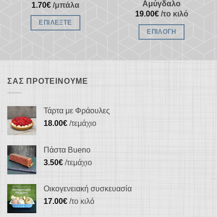
του
Αμύγδαλο
προϊόντος
1.70
€
/μπάλα
προϊόντος
19.00
€
/το κιλό
ΕΠΙΛΈΞΤΕ
ΕΠΙΛΟΓΉ
Αυτό
το
προϊόν
ΣΑΣ ΠΡΟΤΕΊΝΟΥΜΕ
έχει
πολλαπλές
παραλλαγές.
Τάρτα με Φράουλες
Οι
18.00
€
/τεμάχιο
επιλογές
μπορούν
Πάστα Bueno
να
3.50
€
/τεμάχιο
επιλεγούν
στη
Οικογενειακή συσκευασία
σελίδα
17.00
€
/το κιλό
του
προϊόντος