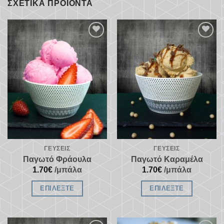
ΣΧΕΤΙΚΆ ΠΡΟΪΌΝΤΑ
Προσθήκη
Προσθήκη
στα
στα
αγαπημένα
αγαπημένα
ΓΕΎΣΕΙΣ
ΓΕΎΣΕΙΣ
Παγωτό Φράουλα
Παγωτό Καραμέλα
1.70
€
/μπάλα
1.70
€
/μπάλα
ΕΠΙΛΈΞΤΕ
ΕΠΙΛΈΞΤΕ