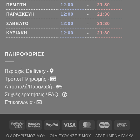
ΠΈΜΠΤΗ
12:00
-
21:30
ΠΑΡΑΣΚΕΥΉ
12:00
-
21:30
ΣΆΒΒΑΤΟ
12:00
-
21:30
ΚΥΡΙΑΚΉ
12:00
-
21:30
ΠΛΗΡΟΦΟΡΊΕΣ
Περιοχές Dellivery
-
Τρόποι Πληρωμής
-
Αποστολή/Παραλαβή
-
Συχνές ερωτήσεις / FAQ
-
Επικοινωνία
-
PayPal
Visa
MasterCard
Maestro
Cash
On
Ο ΛΟΓΑΡΙΣΜΌΣ ΜΟΥ
ΟΙ ΔΙΕΥΘΎΝΣΕΙΣ ΜΟΥ
ΑΓΑΠΗΜΈΝΑ ΓΛΥΚΆ
Delive