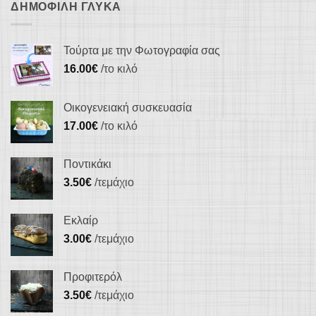
ΔΗΜΟΦΙΛΉ ΓΛΥΚΆ
Τούρτα με την Φωτογραφία σας
16.00
€
/το κιλό
Οικογενειακή συσκευασία
17.00
€
/το κιλό
Ποντικάκι
3.50
€
/τεμάχιο
Εκλαίρ
3.00
€
/τεμάχιο
Προφιτερόλ
3.50
€
/τεμάχιο