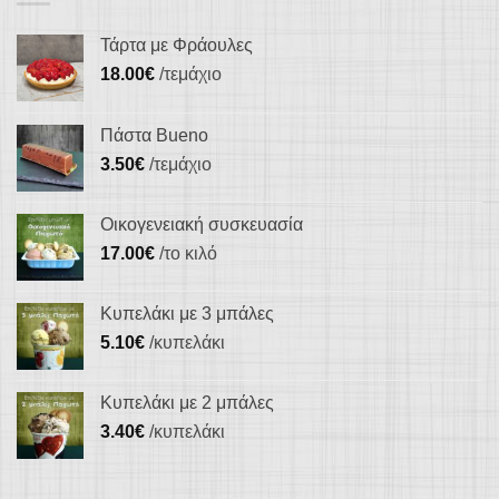
πολλαπλές
παραλλαγές.
Τάρτα με Φράουλες
Οι
18.00
€
/τεμάχιο
επιλογές
μπορούν
Πάστα Bueno
να
3.50
€
/τεμάχιο
επιλεγούν
στη
Οικογενειακή συσκευασία
σελίδα
17.00
€
/το κιλό
του
προϊόντος
Κυπελάκι με 3 μπάλες
5.10
€
/κυπελάκι
Κυπελάκι με 2 μπάλες
3.40
€
/κυπελάκι