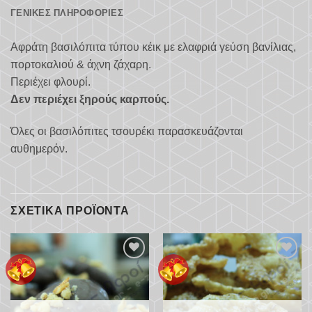
ΓΕΝΙΚΈΣ ΠΛΗΡΟΦΟΡΊΕΣ
Αφράτη βασιλόπιτα τύπου κέικ με ελαφριά γεύση βανίλιας,
πορτοκαλιού & άχνη ζάχαρη.
Περιέχει φλουρί.
Δεν περιέχει ξηρούς καρπούς.
Όλες οι βασιλόπιτες τσουρέκι παρασκευάζονται
αυθημερόν.
ΣΧΕΤΙΚΆ ΠΡΟΪΌΝΤΑ
Προσθήκη
Προσθήκη
στα
στα
αγαπημένα
αγαπημένα