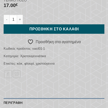
ΤΕΛΙΚΌ ΠΟΣΌ :
17.00
€
Βασιλόπιτα Κέικ (Προπαραγγελία) ποσότητα
ΠΡΟΣΘΉΚΗ ΣΤΟ ΚΑΛΆΘΙ
Προσθήκη στα αγαπημένα
Κωδικός προϊόντος:
vasil01-1
Κατηγορία:
Χριστουγεννιάτικα
Ετικέτες:
κέικ
,
φλουρί
,
χριστούγεννα
ΠΕΡΙΓΡΑΦΉ