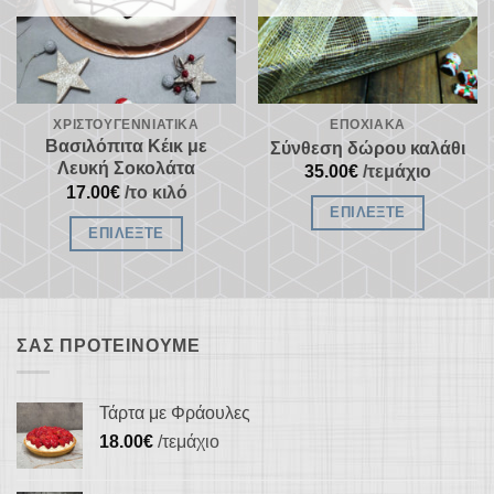
μπορούν
μπορούν
να
να
επιλεγούν
επιλεγούν
στη
στη
σελίδα
ΧΡΙΣΤΟΥΓΕΝΝΙΆΤΙΚΑ
ΕΠΟΧΙΑΚΆ
σελίδα
του
Βασιλόπιτα Κέικ με
Σύνθεση δώρου καλάθι
του
Λευκή Σοκολάτα
προϊόντος
35.00
€
/τεμάχιο
προϊόντος
17.00
€
/το κιλό
ΕΠΙΛΈΞΤΕ
ΕΠΙΛΈΞΤΕ
ΣΑΣ ΠΡΟΤΕΊΝΟΥΜΕ
Τάρτα με Φράουλες
18.00
€
/τεμάχιο