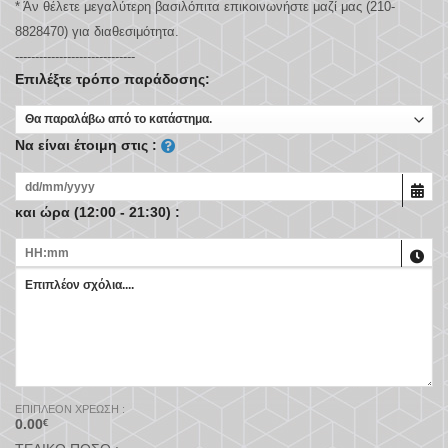
* Άν θέλετε μεγαλύτερη βασιλόπιτα επικοινωνήστε μαζί μας (210-
8828470) για διαθεσιμότητα.
------------------------------
Επιλέξτε τρόπο παράδοσης:
Να είναι έτοιμη στις :
και ώρα (12:00 - 21:30) :
ΕΠΙΠΛΈΟΝ ΧΡΈΩΣΗ :
0.00
€