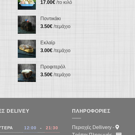
17.00
€
/το κιλό
Ποντικάκι
3.50
€
/τεμάχιο
Εκλαίρ
3.00
€
/τεμάχιο
Προφιτερόλ
3.50
€
/τεμάχιο
ΕΣ DELIVEY
ΠΛΗΡΟΦΟΡΊΕΣ
Περιοχές Dellivery
-
ΥΤΈΡΑ
12:00
-
21:30
Τρόποι Πληρωμής
-