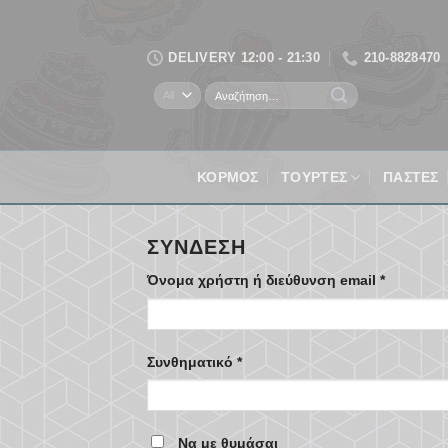
Skip
to
DELIVERY 12:00 - 21:30
210-8828470
content
Αναζήτηση
για:
ΚΟΡΜΌΣ
ΤΟΥΡΤΕΣ
ΠΑΣΤΕΣ
ΣΎΝΔΕΣΗ
Απαιτείτα
Όνομα χρήστη ή διεύθυνση email
*
Απαιτείται
Συνθηματικό
*
Να με θυμάσαι