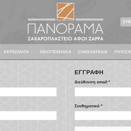
ΣΎΝ
ΚΕΡΑΣΜΑΤΑ
ΟΙΚΟΓΕΝΕΙΑΚΆ
ΣΟΚΟΛΑΤΑΚΙΑ
ΓΛΥΚΙΣ
ΕΓΓΡΑΦΉ
ι
Απαιτείται
Διεύθυνση email
*
Απαιτείται
Συνθηματικό
*